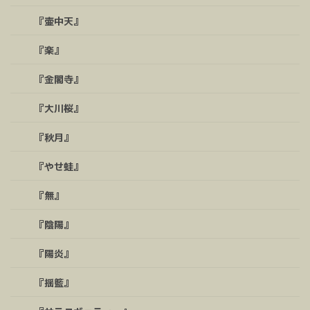
『壷中天』
『楽』
『金閣寺』
『大川桜』
『秋月』
『やせ蛙』
『無』
『陰陽』
『陽炎』
『揺籃』