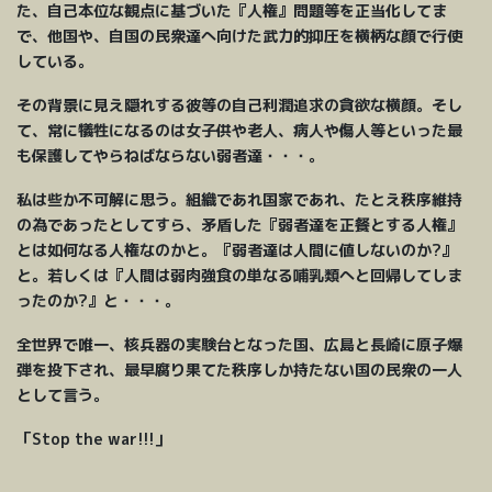
た、自己本位な観点に基づいた『人権』問題等を正当化してま
で、他国や、自国の民衆達へ向けた武力的抑圧を横柄な顔で行使
している。
その背景に見え隠れする彼等の自己利潤追求の貪欲な横顔。そし
て、常に犠牲になるのは女子供や老人、病人や傷人等といった最
も保護してやらねばならない弱者達・・・。
私は些か不可解に思う。組織であれ国家であれ、たとえ秩序維持
の為であったとしてすら、矛盾した『弱者達を正餐とする人権』
とは如何なる人権なのかと。『弱者達は人間に値しないのか?』
と。若しくは『人間は弱肉強食の単なる哺乳類へと回帰してしま
ったのか?』と・・・。
全世界で唯一、核兵器の実験台となった国、広島と長崎に原子爆
弾を投下され、最早腐り果てた秩序しか持たない国の民衆の一人
として言う。
「Stop the war!!!」