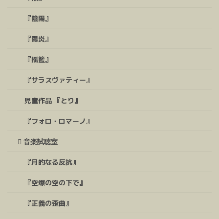
『陰陽』
『陽炎』
『揺籃』
『サラスヴァティー』
児童作品 『とり』
『フォロ・ロマーノ』
音楽試聴室
『月的なる反抗』
『空爆の空の下で』
『正義の歪曲』