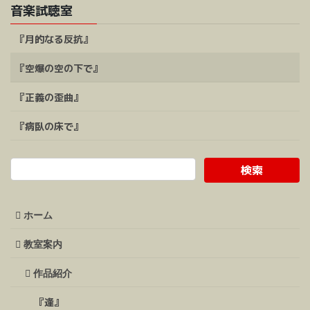
音楽試聴室
『月的なる反抗』
『空爆の空の下で』
『正義の歪曲』
『病臥の床で』
ホーム
教室案内
作品紹介
『逢』