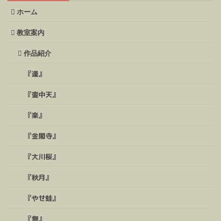
ホーム
教室案内
作品紹介
『逢』
『壷中天』
『楽』
『金閣寺』
『大川桜』
『秋月』
『やせ蛙』
『無』