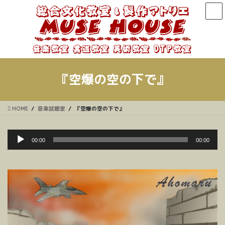
コ
ナ
ン
ビ
テ
ゲ
ン
ー
ツ
シ
に
ョ
移
ン
『空爆の空の下で』
動
に
移
動
HOME
音楽試聴室
『空爆の空の下で』
音
00:00
00:00
声
プ
レ
ー
ヤ
ー