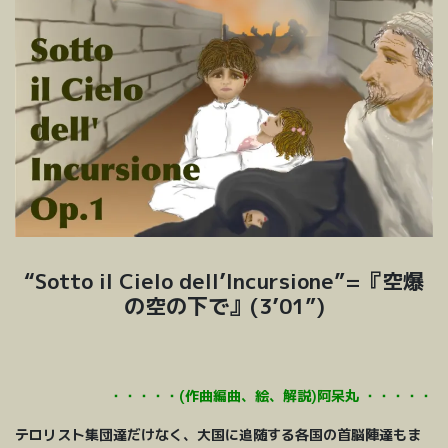
“Sotto il Cielo dell’Incursione”=『空爆
の空の下で』(3’01”)
・・・・・(作曲編曲、絵、解説)阿呆丸 ・・・・・
テロリスト集団達だけなく、大国に追随する各国の首脳陣達もま