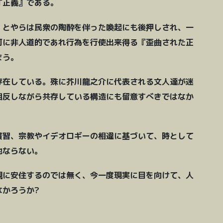
『正義』である。
』とやらは民衆の陶酔を伴った喚起にも後押しされ、一
何に非人道的であれ行為を行使出来得る『歪曲された正
まう。
存在している。殊に芥川龍之介に代表される文人達が迷
相反しながら共存している構造にも留意すべきではなか
慣習、宗教やイデオロギーの相違に基づいて、時として
他ならない。
観に安住するのでは無く、今一度現実に目を向けて、人
なかろうか?