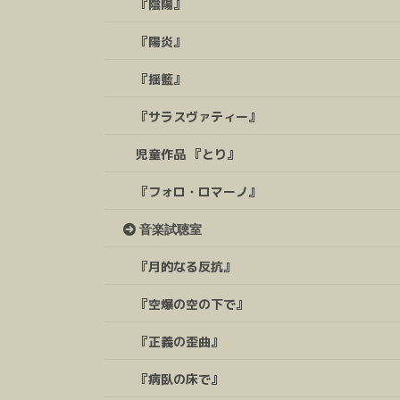
『陰陽』
『陽炎』
『揺籃』
『サラスヴァティー』
児童作品 『とり』
『フォロ・ロマーノ』
音楽試聴室
『月的なる反抗』
『空爆の空の下で』
『正義の歪曲』
『病臥の床で』