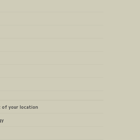
 of your location
gy