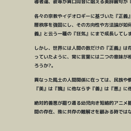
導者達、彼等が異口同音に唱える美辞麗句が
各々の宗教やイデオロギーに基づいた『正義
層秩序を強固にし、その方向性や方法論が如
義』と云う一種の『狂気』にまで成長してし
しかし、世界には人間の数だけの『正義』は
っていたように、常に言葉には二つの意味が
ろうか?。
異なった風土の人間関係に在っては、民族や
『美』は『醜』に他ならず『善』は『悪』に
絶対的善悪が罷り通る幼児向き短絡的アニメ
間の存在、殊に共存の難解さを顧みる時では
pay by mobile casino