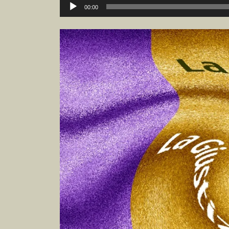
音
00:00
声
プ
レ
ー
ヤ
ー