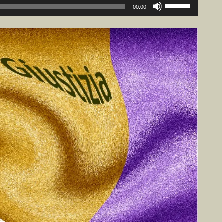
ボ
00:00
リ
ュ
ー
ム
調
節
に
は
上
下
矢
印
キ
ー
を
使
っ
て