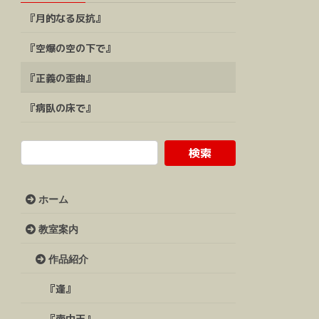
『月的なる反抗』
『空爆の空の下で』
『正義の歪曲』
『病臥の床で』
ホーム
教室案内
作品紹介
『逢』
『壷中天』