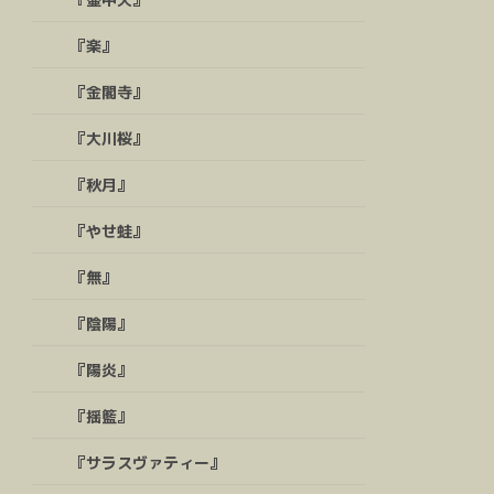
『楽』
『金閣寺』
『大川桜』
『秋月』
『やせ蛙』
『無』
『陰陽』
『陽炎』
『揺籃』
『サラスヴァティー』