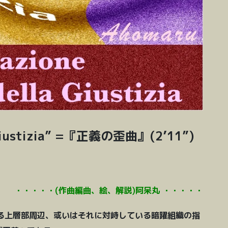
く
だ
さ
い。
 Giustizia” =『正義の歪曲』(2’11”)
・・・・・(作曲編曲、絵、解説)阿呆丸 ・・・・・
いる上層部周辺、或いはそれに対峙している暗躍組織の指