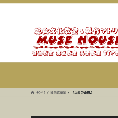
コ
ナ
ン
ビ
テ
ゲ
ン
ー
ツ
シ
に
ョ
移
ン
動
に
移
動
HOME
音楽試聴室
『正義の歪曲』