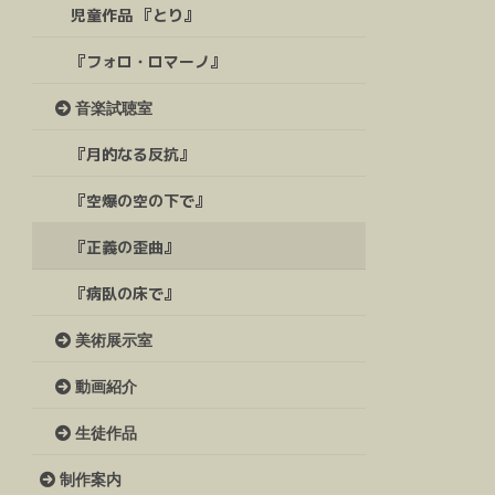
児童作品 『とり』
『フォロ・ロマーノ』
音楽試聴室
『月的なる反抗』
『空爆の空の下で』
『正義の歪曲』
『病臥の床で』
美術展示室
動画紹介
生徒作品
制作案内