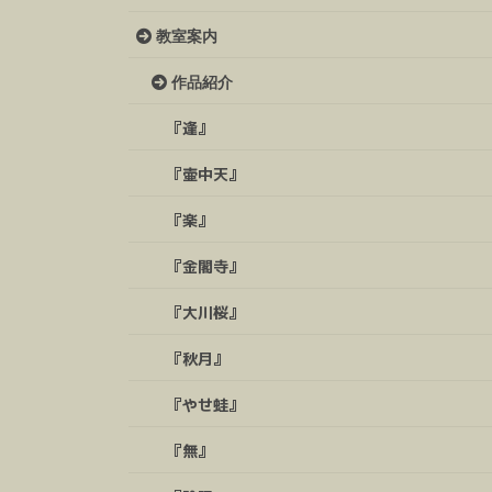
教室案内
作品紹介
『逢』
『壷中天』
『楽』
『金閣寺』
『大川桜』
『秋月』
『やせ蛙』
『無』