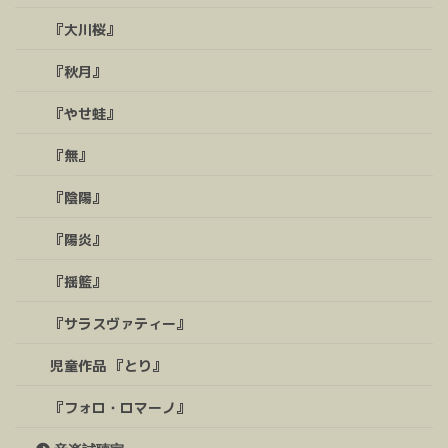
『大川桜』
『秋月』
『やせ蛙』
『無』
『陰陽』
『陽炎』
『揺籃』
『サラスヴァティー』
児童作品 『とり』
『フォロ・ロマーノ』