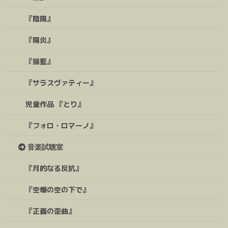
『陰陽』
『陽炎』
『揺籃』
『サラスヴァティー』
児童作品 『とり』
『フォロ・ロマーノ』
音楽試聴室
『月的なる反抗』
『空爆の空の下で』
『正義の歪曲』