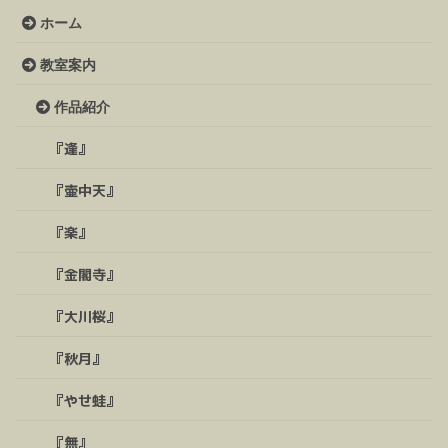
ホーム
教室案内
作品紹介
『逢』
『壷中天』
『楽』
『金閣寺』
『大川桜』
『秋月』
『やせ蛙』
『無』