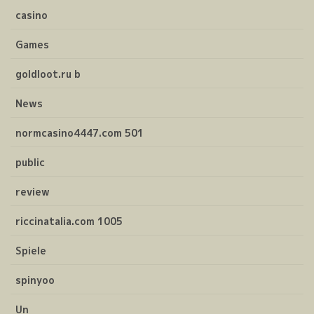
casino
Games
goldloot.ru b
News
normcasino4447.com 501
public
review
riccinatalia.com 1005
Spiele
spinyoo
Un